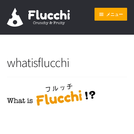
ナ
コ
メニュー
ビ
ン
ゲ
テ
ー
ン
ホーム
シ
ツ
ョ
へ
オンラインショップ
ン
ス
whatisflucchi
へ
キ
会社概要
ス
ッ
キ
プ
ッ
プ