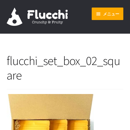
ナ
コ
メニュー
ビ
ン
ゲ
テ
ー
ン
ホーム
シ
ツ
ョ
へ
オンラインショップ
ン
ス
flucchi_set_box_02_squ
へ
キ
会社概要
ス
ッ
are
キ
プ
ッ
プ