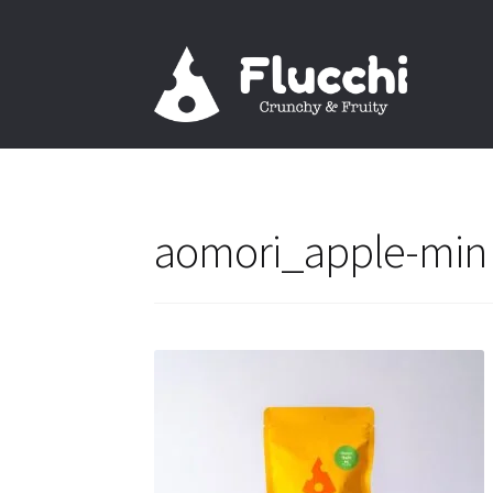
ナ
コ
ビ
ン
ゲ
テ
ー
ン
シ
ツ
ョ
へ
ン
ス
aomori_apple-min
へ
キ
ス
ッ
キ
プ
ッ
プ