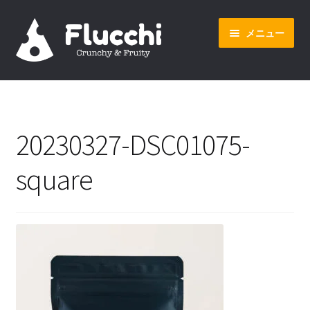
ナ
コ
メニュー
ビ
ン
ゲ
テ
ー
ン
ホーム
シ
ツ
ョ
へ
オンラインショップ
ン
ス
20230327-DSC01075-
へ
キ
会社概要
ス
ッ
square
キ
プ
ッ
プ