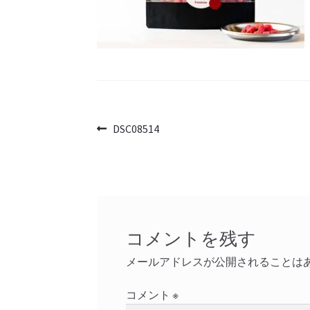
投
前
DSC08514
の
稿
投
ナ
稿:
ビ
ゲ
コメントを残す
ー
メールアドレスが公開されることは
シ
コメント
※