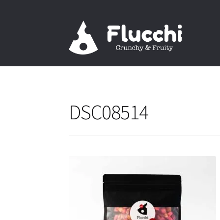
ナ
コ
ビ
ン
ゲ
テ
ー
ン
シ
ツ
ョ
へ
ン
ス
DSC08514
へ
キ
ス
ッ
キ
プ
ッ
プ