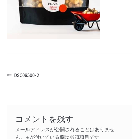
投
前
DSC08500-2
の
稿
投
ナ
稿:
ビ
コメントを残す
ゲ
メールアドレスが公開されることはありませ
ー
ん。
※
が付いている欄は必須項目です