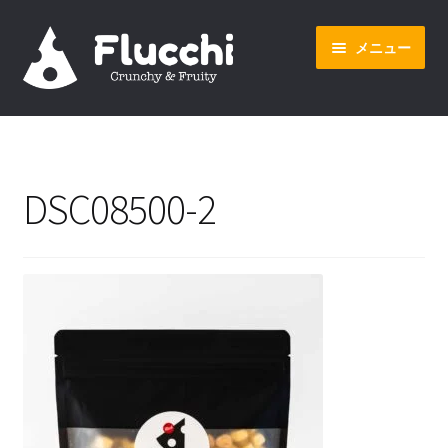
ナ
コ
メニュー
ビ
ン
ゲ
テ
ー
ン
ホーム
シ
ツ
ョ
へ
オンラインショップ
ン
ス
DSC08500-2
へ
キ
会社概要
ス
ッ
キ
プ
ッ
プ