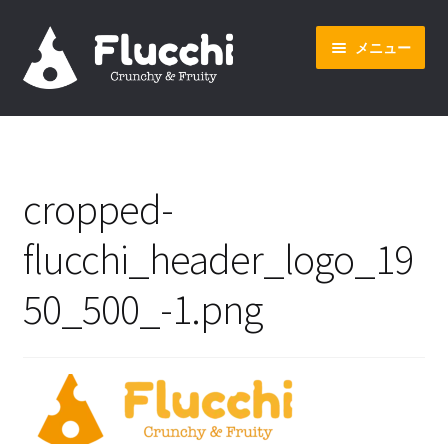
ナ
コ
メニュー
ビ
ン
ゲ
テ
ー
ン
ホーム
シ
ツ
ョ
へ
オンラインショップ
ン
ス
cropped-
へ
キ
会社概要
ス
ッ
flucchi_header_logo_19
キ
プ
ッ
50_500_-1.png
プ