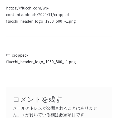
https://flucchi.com/wp-
content/uploads/2020/11/cropped-
flucchi_header_logo_1950_500_-1.png
投
前
cropped-
の
flucchi_header_logo_1950_500_-1.png
稿
投
ナ
稿:
ビ
ゲ
コメントを残す
ー
メールアドレスが公開されることはありませ
シ
ん。
※
が付いている欄は必須項目です